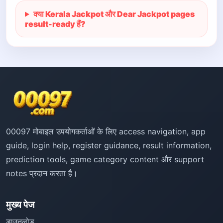
क्या Kerala Jackpot और Dear Jackpot pages
result-ready हैं?
00097 मोबाइल उपयोगकर्ताओं के लिए access navigation, app
guide, login help, register guidance, result information,
prediction tools, game category content और support
notes प्रदान करता है।
मुख्य पेज
डाउनलोड