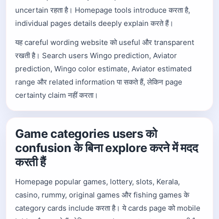
uncertain रहता है। Homepage tools introduce करता है,
individual pages details deeply explain करते हैं।
यह careful wording website को useful और transparent
रखती है। Search users Wingo prediction, Aviator
prediction, Wingo color estimate, Aviator estimated
range और related information पा सकते हैं, लेकिन page
certainty claim नहीं करता।
Game categories users को
confusion के बिना explore करने में मदद
करती हैं
Homepage popular games, lottery, slots, Kerala,
casino, rummy, original games और fishing games के
category cards include करता है। ये cards page को mobile