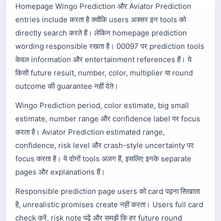
Homepage Wingo Prediction और Aviator Prediction
entries include करता है क्योंकि users अक्सर इन tools को
directly search करते हैं। लेकिन homepage prediction
wording responsible रखता है। 00097 पर prediction tools
केवल information और entertainment references हैं। ये
किसी future result, number, color, multiplier या round
outcome की guarantee नहीं देते।
Wingo Prediction period, color estimate, big small
estimate, number range और confidence label पर focus
करता है। Aviator Prediction estimated range,
confidence, risk level और crash-style uncertainty पर
focus करता है। ये दोनों tools अलग हैं, इसलिए इनके separate
pages और explanations हैं।
Responsible prediction page users को card पढ़ना सिखाता
है, unrealistic promises create नहीं करता। Users full card
check करें, risk note पढ़ें और समझें कि हर future round