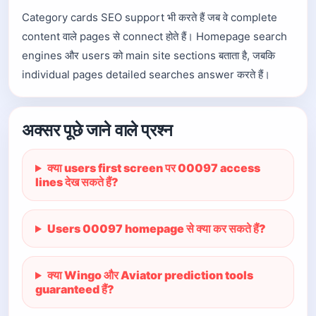
Category cards SEO support भी करते हैं जब वे complete
content वाले pages से connect होते हैं। Homepage search
engines और users को main site sections बताता है, जबकि
individual pages detailed searches answer करते हैं।
अक्सर पूछे जाने वाले प्रश्न
क्या users first screen पर 00097 access
lines देख सकते हैं?
Users 00097 homepage से क्या कर सकते हैं?
क्या Wingo और Aviator prediction tools
guaranteed हैं?