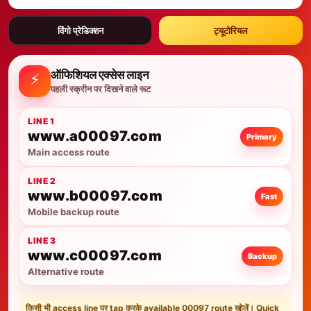
केरल जैकपॉट
डियर जैकपॉट
विंगो प्रेडिक्शन
ट्यूटोरियल
विंगो प्रेडिक्शन
एविएटर प्रेडिक्शन
ऑफिशियल एक्सेस लाइन
⚡
पहली स्क्रीन पर दिखने वाले रूट
गेम्स
LINE 1
सभी गेम
स्लॉट्स
www.a00097.com
Primary
Main access route
कैसीनो
फिशिंग
LINE 2
www.b00097.com
Fast
रम्मी
ओरिजिनल
Mobile backup route
सहायता
LINE 3
www.c00097.com
Backup
वीडियो ट्यूटोरियल
प्रमोशन्स
Alternative route
वीआईपी
सपोर्ट
किसी भी access line पर tap करके available 00097 route खोलें। Quick