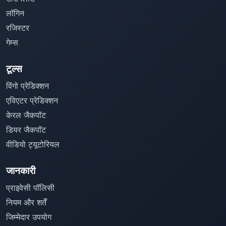
लॉगिन
रजिस्टर
गेम्स
टूल्स
विंगो प्रेडिक्शन
एविएटर प्रेडिक्शन
केरल जैकपॉट
डियर जैकपॉट
वीडियो ट्यूटोरियल
जानकारी
प्राइवेसी पॉलिसी
नियम और शर्तें
जिम्मेदार उपयोग