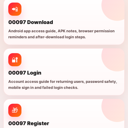
📲
00097 Download
Android app access guide, APK notes, browser permission
reminders and after-download login steps.
🔐
00097 Login
Account access guide for returning users, password safety,
mobile sign in and failed login checks.
🎁
00097 Register