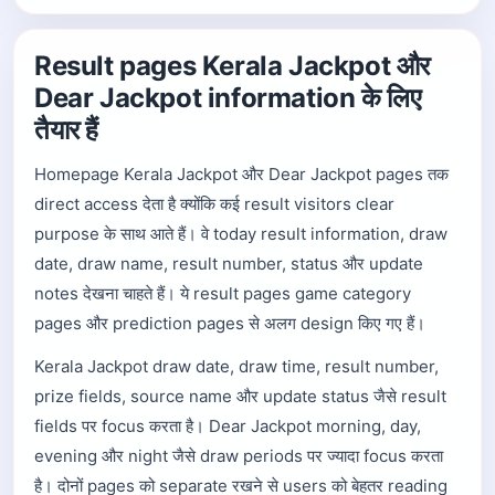
Result pages Kerala Jackpot और
Dear Jackpot information के लिए
तैयार हैं
Homepage Kerala Jackpot और Dear Jackpot pages तक
direct access देता है क्योंकि कई result visitors clear
purpose के साथ आते हैं। वे today result information, draw
date, draw name, result number, status और update
notes देखना चाहते हैं। ये result pages game category
pages और prediction pages से अलग design किए गए हैं।
Kerala Jackpot draw date, draw time, result number,
prize fields, source name और update status जैसे result
fields पर focus करता है। Dear Jackpot morning, day,
evening और night जैसे draw periods पर ज्यादा focus करता
है। दोनों pages को separate रखने से users को बेहतर reading