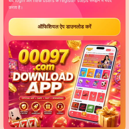
बाद login और new users के register steps समझने में मदद
करता है।
केरल जैकपॉट
डियर जैकपॉट
ऑफिशियल ऐप डाउनलोड करें
विंगो प्रेडिक्शन
एविएटर प्रेडिक्शन
गेम्स
सभी गेम
स्लॉट्स
कैसीनो
फिशिंग
रम्मी
ओरिजिनल
सहायता
वीडियो ट्यूटोरियल
प्रमोशन्स
वीआईपी
सपोर्ट