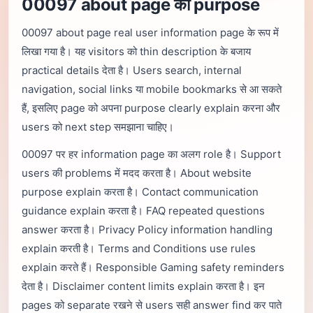
00097 about page का purpose
सामान्य प्रश्न
00097 about page real user information page के रूप में
लिखा गया है। यह visitors को thin description के बजाय
practical details देता है। Users search, internal
Login
Register
navigation, social links या mobile bookmarks से आ सकते
हैं, इसलिए page को अपना purpose clearly explain करना और
प्राइवेसी
नियम
जिम्मेदार उपयोग
डिस्क्लेमर
users को next step समझाना चाहिए।
00097 पर हर information page का अलग role है। Support
users की problems में मदद करता है। About website
purpose explain करता है। Contact communication
guidance explain करता है। FAQ repeated questions
answer करता है। Privacy Policy information handling
explain करती है। Terms and Conditions use rules
explain करते हैं। Responsible Gaming safety reminders
देता है। Disclaimer content limits explain करता है। इन
pages को separate रखने से users सही answer find कर पाते