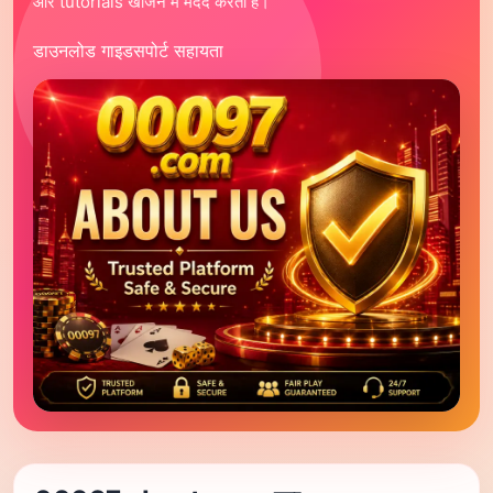
और tutorials खोजने में मदद करता है।
केरल जैकपॉट
डियर जैकपॉट
डाउनलोड गाइड
सपोर्ट सहायता
विंगो प्रेडिक्शन
एविएटर प्रेडिक्शन
गेम्स
सभी गेम
स्लॉट्स
कैसीनो
फिशिंग
रम्मी
ओरिजिनल
सहायता
वीडियो ट्यूटोरियल
प्रमोशन्स
वीआईपी
सपोर्ट